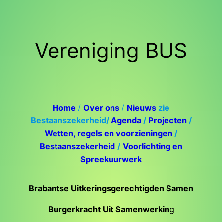
Ga
naar
de
Vereniging BUS
inhoud
Home
/
Over ons
/
Nieuws
zie
Bestaanszekerheid/
Agenda
/
Projecten
/
Wetten, regels en voorzieningen
/
Bestaanszekerheid
/
Voorlichting en
Spreekuurwerk
Brabantse Uitkeringsgerechtigden Samen
Burgerkracht Uit Samenwerkin
g